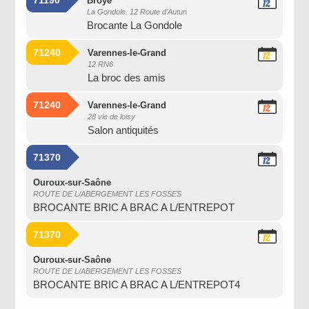
71190
Broye
12
La Gondole. 12 Route d'Autun
Septembre
Brocante La Gondole
2026
71240
Varennes-le-Grand
12
12 RN6
Septembre
La broc des amis
2026
71240
Varennes-le-Grand
12
28 vie de loisy
Septembre
Salon antiquités
2026
71370
12
Septembre
2026
Ouroux-sur-Saône
ROUTE DE L/ABERGEMENT LES FOSSES
BROCANTE BRIC A BRAC A L/ENTREPOT
71370
12
Septembre
2026
Ouroux-sur-Saône
ROUTE DE L/ABERGEMENT LES FOSSES
BROCANTE BRIC A BRAC A L/ENTREPOT4