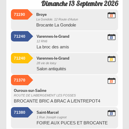
Dimanche 13 Septembre 2026
71190
Broye
13
La Gondole. 12 Route d'Autun
Septembre
Brocante La Gondole
2026
71240
Varennes-le-Grand
13
12 RN6
Septembre
La broc des amis
2026
71240
Varennes-le-Grand
13
28 vie de loisy
Septembre
Salon antiquités
2026
71370
13
Septembre
2026
Ouroux-sur-Saône
ROUTE DE L/ABERGEMENT LES FOSSES
BROCANTE BRIC A BRAC A L/ENTREPOT4
71380
Saint-Marcel
13
1 Rue Joseph cugnot
Septembre
FOIRE AUX PUCES ET BROCANTE
2026