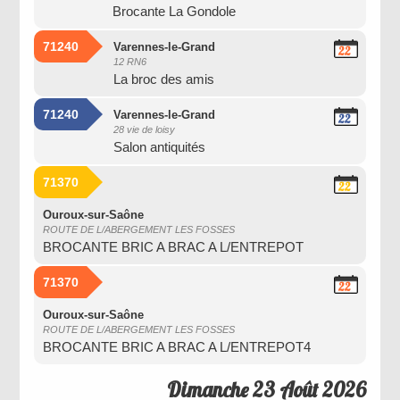
Brocante La Gondole
2026
71240
Varennes-le-Grand
22
12 RN6
Août
La broc des amis
2026
71240
Varennes-le-Grand
22
28 vie de loisy
Août
Salon antiquités
2026
71370
22
Août
2026
Ouroux-sur-Saône
ROUTE DE L/ABERGEMENT LES FOSSES
BROCANTE BRIC A BRAC A L/ENTREPOT
71370
22
Août
2026
Ouroux-sur-Saône
ROUTE DE L/ABERGEMENT LES FOSSES
BROCANTE BRIC A BRAC A L/ENTREPOT4
Dimanche 23 Août 2026