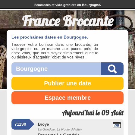
Brocantes et vide-greniers en Bourgogne.
France Brocante
Les prochaines dates en Bourgogne.
Trouvez votre bonheur dans une brocante, un
vide-grenier ou un marché aux puces près de
chez vous, que vous soyez simplement curieux
ou désireux d'acquérir l'objet de vos rêves.
Publier une date
Espace membre
Aujourd’hui le 09 Août
71190
Broye
09
La Gondole. 12 Route d'Autun
Août