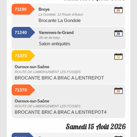
71190
Broye
14
La Gondole. 12 Route d'Autun
Août
Brocante La Gondole
2026
71240
Varennes-le-Grand
14
28 vie de loisy
Août
Salon antiquités
2026
71370
14
Août
2026
Ouroux-sur-Saône
ROUTE DE L/ABERGEMENT LES FOSSES
BROCANTE BRIC A BRAC A L/ENTREPOT
71370
14
Août
2026
Ouroux-sur-Saône
ROUTE DE L/ABERGEMENT LES FOSSES
BROCANTE BRIC A BRAC A L/ENTREPOT4
Samedi 15 Août 2026