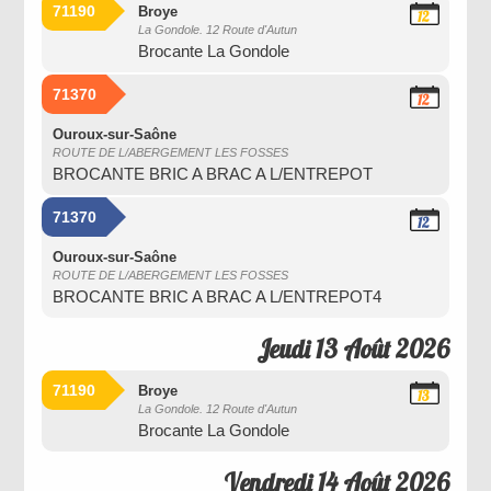
71190
Broye
12
La Gondole. 12 Route d'Autun
Août
Brocante La Gondole
2026
71370
12
Août
2026
Ouroux-sur-Saône
ROUTE DE L/ABERGEMENT LES FOSSES
BROCANTE BRIC A BRAC A L/ENTREPOT
71370
12
Août
2026
Ouroux-sur-Saône
ROUTE DE L/ABERGEMENT LES FOSSES
BROCANTE BRIC A BRAC A L/ENTREPOT4
Jeudi 13 Août 2026
71190
Broye
13
La Gondole. 12 Route d'Autun
Août
Brocante La Gondole
2026
Vendredi 14 Août 2026