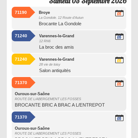
Samedi 05 Septembre 2026
71190
Broye
05
La Gondole. 12 Route d'Autun
Septembre
Brocante La Gondole
2026
71240
Varennes-le-Grand
05
12 RN6
Septembre
La broc des amis
2026
71240
Varennes-le-Grand
05
28 vie de loisy
Septembre
Salon antiquités
2026
71370
05
Septembre
2026
Ouroux-sur-Saône
ROUTE DE L/ABERGEMENT LES FOSSES
BROCANTE BRIC A BRAC A L/ENTREPOT
71370
05
Septembre
2026
Ouroux-sur-Saône
ROUTE DE L/ABERGEMENT LES FOSSES