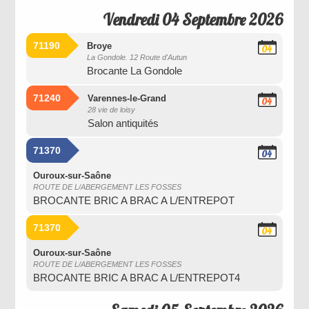
Vendredi 04 Septembre 2026
71190
Broye
04
La Gondole. 12 Route d'Autun
Septembre
Brocante La Gondole
2026
71240
Varennes-le-Grand
04
28 vie de loisy
Septembre
Salon antiquités
2026
71370
04
Septembre
2026
Ouroux-sur-Saône
ROUTE DE L/ABERGEMENT LES FOSSES
BROCANTE BRIC A BRAC A L/ENTREPOT
71370
04
Septembre
2026
Ouroux-sur-Saône
ROUTE DE L/ABERGEMENT LES FOSSES
BROCANTE BRIC A BRAC A L/ENTREPOT4