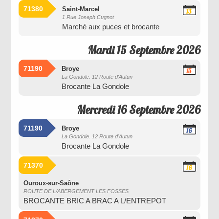
71380
Saint-Marcel
13
1 Rue Joseph Cugnot
Septembre
Marché aux puces et brocante
2026
Mardi 15 Septembre 2026
71190
Broye
15
La Gondole. 12 Route d'Autun
Septembre
Brocante La Gondole
2026
Mercredi 16 Septembre 2026
71190
Broye
16
La Gondole. 12 Route d'Autun
Septembre
Brocante La Gondole
2026
71370
16
Septembre
2026
Ouroux-sur-Saône
ROUTE DE L/ABERGEMENT LES FOSSES
BROCANTE BRIC A BRAC A L/ENTREPOT