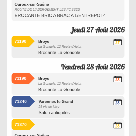
2026
Ouroux-sur-Saône
ROUTE DE L/ABERGEMENT LES FOSSES
BROCANTE BRIC A BRAC A L/ENTREPOT4
Jeudi 27 Août 2026
71190
Broye
27
La Gondole. 12 Route d'Autun
Août
Brocante La Gondole
2026
Vendredi 28 Août 2026
71190
Broye
28
La Gondole. 12 Route d'Autun
Août
Brocante La Gondole
2026
71240
Varennes-le-Grand
28
28 vie de loisy
Août
Salon antiquités
2026
71370
28
Août
2026
Ouroux-sur-Saône