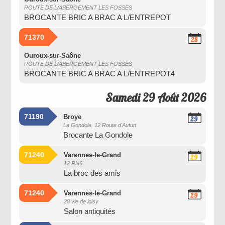
ROUTE DE L/ABERGEMENT LES FOSSES
BROCANTE BRIC A BRAC A L/ENTREPOT
71370
28
Août
2026
Ouroux-sur-Saône
ROUTE DE L/ABERGEMENT LES FOSSES
BROCANTE BRIC A BRAC A L/ENTREPOT4
Samedi 29 Août 2026
71190
Broye
29
La Gondole. 12 Route d'Autun
Août
Brocante La Gondole
2026
71240
Varennes-le-Grand
29
12 RN6
Août
La broc des amis
2026
71240
Varennes-le-Grand
29
28 vie de loisy
Août
Salon antiquités
2026