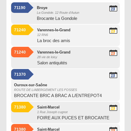
71190
Broye
23
La Gondole. 12 Route d'Autun
Août
Brocante La Gondole
2026
71240
Varennes-le-Grand
23
12 RN6
Août
La broc des amis
2026
71240
Varennes-le-Grand
23
28 vie de loisy
Août
Salon antiquités
2026
71370
23
Août
2026
Ouroux-sur-Saône
ROUTE DE L/ABERGEMENT LES FOSSES
BROCANTE BRIC A BRAC A L/ENTREPOT4
71380
Saint-Marcel
23
1 Rue Joseph cugnot
Août
FOIRE AUX PUCES ET BROCANTE
2026
71380
Saint-Marcel
23