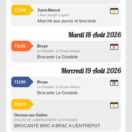
71380
Saint-Marcel
16
1 Rue Joseph Cugnot
Août
Marché aux puces et brocante
2026
Mardi 18 Août 2026
71190
Broye
18
La Gondole. 12 Route d'Autun
Août
Brocante La Gondole
2026
Mercredi 19 Août 2026
71190
Broye
19
La Gondole. 12 Route d'Autun
Août
Brocante La Gondole
2026
71370
19
Août
2026
Ouroux-sur-Saône
ROUTE DE L/ABERGEMENT LES FOSSES
BROCANTE BRIC A BRAC A L/ENTREPOT