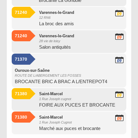
Brocante La Gondole
2026
71240
Varennes-le-Grand
09
12 RN6
Août
La broc des amis
2026
71240
Varennes-le-Grand
09
28 vie de loisy
Août
Salon antiquités
2026
71370
09
Août
2026
Ouroux-sur-Saône
ROUTE DE L/ABERGEMENT LES FOSSES
BROCANTE BRIC A BRAC A L/ENTREPOT4
71380
Saint-Marcel
09
1 Rue Joseph cugnot
Août
FOIRE AUX PUCES ET BROCANTE
2026
71380
Saint-Marcel
09
1 Rue Joseph Cugnot
Août
Marché aux puces et brocante
2026