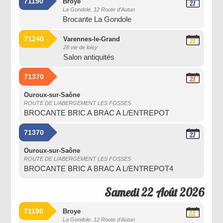
71190
Broye
21
La Gondole. 12 Route d'Autun
Août
Brocante La Gondole
2026
71240
Varennes-le-Grand
21
28 vie de loisy
Août
Salon antiquités
2026
71370
21
Août
2026
Ouroux-sur-Saône
ROUTE DE L/ABERGEMENT LES FOSSES
BROCANTE BRIC A BRAC A L/ENTREPOT
71370
21
Août
2026
Ouroux-sur-Saône
ROUTE DE L/ABERGEMENT LES FOSSES
BROCANTE BRIC A BRAC A L/ENTREPOT4
Samedi 22 Août 2026
71190
Broye
22
La Gondole. 12 Route d'Autun
Août