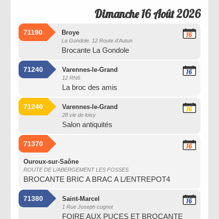
Dimanche 16 Août 2026
71190
Broye
16
La Gondole. 12 Route d'Autun
Août
Brocante La Gondole
2026
71240
Varennes-le-Grand
16
12 RN6
Août
La broc des amis
2026
71240
Varennes-le-Grand
16
28 vie de loisy
Août
Salon antiquités
2026
71370
16
Août
2026
Ouroux-sur-Saône
ROUTE DE L/ABERGEMENT LES FOSSES
BROCANTE BRIC A BRAC A L/ENTREPOT4
71380
Saint-Marcel
16
1 Rue Joseph cugnot
Août
FOIRE AUX PUCES ET BROCANTE
2026