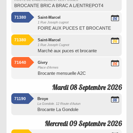
BROCANTE BRIC A BRAC A L/ENTREPOT4
71380
Saint-Marcel
06
1 Rue Joseph cugnot
Septembre
FOIRE AUX PUCES ET BROCANTE
2026
71380
Saint-Marcel
06
1 Rue Joseph Cugnot
Septembre
Marché aux puces et brocante
2026
71640
Givry
06
Place d'Armes
Septembre
Brocante mensuelle A2C
2026
Mardi 08 Septembre 2026
71190
Broye
08
La Gondole. 12 Route d'Autun
Septembre
Brocante La Gondole
2026
Mercredi 09 Septembre 2026