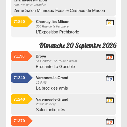
2026
Charnay-lès-Mâcon
350 Rue de la Verchère
2ème Salon Minéraux Fossile Cristaus de Mâcon
71850
Charnay-lès-Mâcon
19
350 Rue de la Verchère
Septembre
L’Exposition Préhistoric
2026
Dimanche 20 Septembre 2026
71190
Broye
20
La Gondole. 12 Route d'Autun
Septembre
Brocante La Gondole
2026
71240
Varennes-le-Grand
20
12 RN6
Septembre
La broc des amis
2026
71240
Varennes-le-Grand
20
28 vie de loisy
Septembre
Salon antiquités
2026
71370
20
Septembre