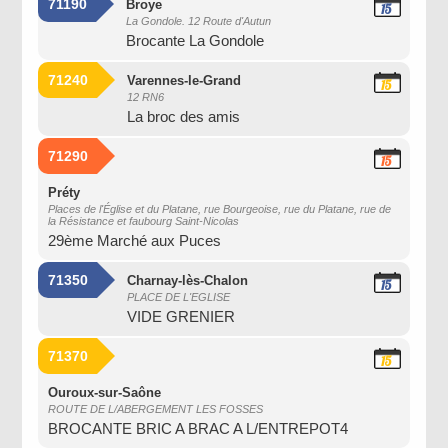
71190
Broye
15
La Gondole. 12 Route d'Autun
Août
Brocante La Gondole
2026
71240
Varennes-le-Grand
15
12 RN6
Août
La broc des amis
2026
71290
15
Août
2026
Préty
Places de l'Église et du Platane, rue Bourgeoise, rue du Platane, rue de
la Résistance et faubourg Saint-Nicolas
29ème Marché aux Puces
71350
Charnay-lès-Chalon
15
PLACE DE L'EGLISE
Août
VIDE GRENIER
2026
71370
15
Août
2026
Ouroux-sur-Saône
ROUTE DE L/ABERGEMENT LES FOSSES
BROCANTE BRIC A BRAC A L/ENTREPOT4