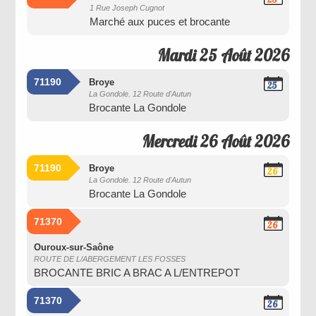
1 Rue Joseph Cugnot
Août
Marché aux puces et brocante
2026
Mardi 25 Août 2026
71190
Broye
25
La Gondole. 12 Route d'Autun
Août
Brocante La Gondole
2026
Mercredi 26 Août 2026
71190
Broye
26
La Gondole. 12 Route d'Autun
Août
Brocante La Gondole
2026
71370
26
Août
2026
Ouroux-sur-Saône
ROUTE DE L/ABERGEMENT LES FOSSES
BROCANTE BRIC A BRAC A L/ENTREPOT
71370
26
Août