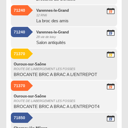
71240
Varennes-le-Grand
19
12 RN6
Septembre
La broc des amis
2026
71240
Varennes-le-Grand
19
28 vie de loisy
Septembre
Salon antiquités
2026
71370
19
Septembre
2026
Ouroux-sur-Saône
ROUTE DE L/ABERGEMENT LES FOSSES
BROCANTE BRIC A BRAC A L/ENTREPOT
71370
19
Septembre
2026
Ouroux-sur-Saône
ROUTE DE L/ABERGEMENT LES FOSSES
BROCANTE BRIC A BRAC A L/ENTREPOT4
71850
19
Septembre