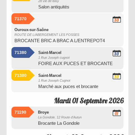
28 vie de loisy
Août
Salon antiquités
2026
71370
30
Août
2026
Ouroux-sur-Saône
ROUTE DE L/ABERGEMENT LES FOSSES
BROCANTE BRIC A BRAC A L/ENTREPOT4
71380
Saint-Marcel
30
1 Rue Joseph cugnot
Août
FOIRE AUX PUCES ET BROCANTE
2026
71380
Saint-Marcel
30
1 Rue Joseph Cugnot
Août
Marché aux puces et brocante
2026
Mardi 01 Septembre 2026
71190
Broye
01
La Gondole. 12 Route d'Autun
Septembre
Brocante La Gondole
2026