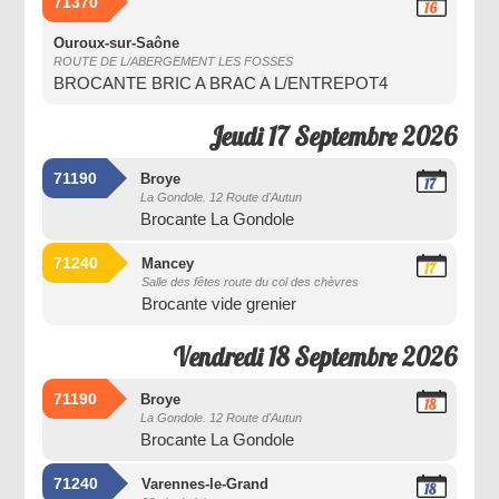
71370
16
Septembre
2026
Ouroux-sur-Saône
ROUTE DE L/ABERGEMENT LES FOSSES
BROCANTE BRIC A BRAC A L/ENTREPOT4
Jeudi 17 Septembre 2026
71190
Broye
17
La Gondole. 12 Route d'Autun
Septembre
Brocante La Gondole
2026
71240
Mancey
17
Salle des fêtes route du col des chèvres
Septembre
Brocante vide grenier
2026
Vendredi 18 Septembre 2026
71190
Broye
18
La Gondole. 12 Route d'Autun
Septembre
Brocante La Gondole
2026
71240
Varennes-le-Grand
18