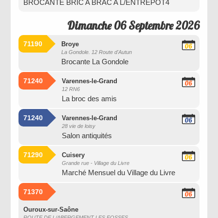
BROCANTE BRIC A BRAC A L/ENTREPOT4
Dimanche 06 Septembre 2026
71190
Broye
06
La Gondole. 12 Route d'Autun
Septembre
Brocante La Gondole
2026
71240
Varennes-le-Grand
06
12 RN6
Septembre
La broc des amis
2026
71240
Varennes-le-Grand
06
28 vie de loisy
Septembre
Salon antiquités
2026
71290
Cuisery
06
Grande rue - Village du Livre
Septembre
Marché Mensuel du Village du Livre
2026
71370
06
Septembre
2026
Ouroux-sur-Saône
ROUTE DE L/ABERGEMENT LES FOSSES