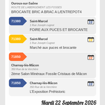
2026
Ouroux-sur-Saône
ROUTE DE L/ABERGEMENT LES FOSSES
BROCANTE BRIC A BRAC A L/ENTREPOT4
71380
Saint-Marcel
20
1 Rue Joseph cugnot
Septembre
FOIRE AUX PUCES ET BROCANTE
2026
71380
Saint-Marcel
20
1 Rue Joseph Cugnot
Septembre
Marché aux puces et brocante
2026
71850
20
Septembre
2026
Charnay-lès-Mâcon
350 Rue de la Verchère
2ème Salon Minéraux Fossile Cristaus de Mâcon
71850
Charnay-lès-Mâcon
20
350 Rue de la Verchère
Septembre
L’Exposition Préhistoric
2026
Mardi 22 Septembre 2026