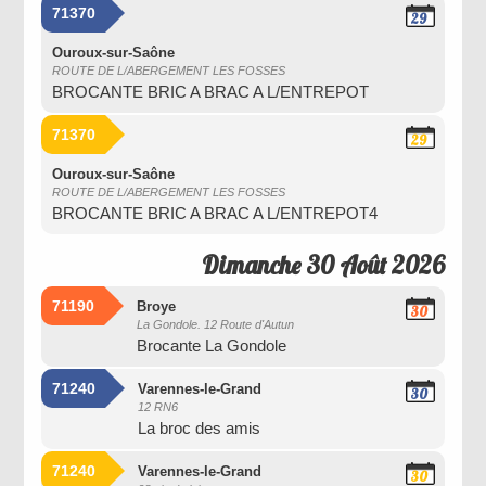
71370
29
Août
2026
Ouroux-sur-Saône
ROUTE DE L/ABERGEMENT LES FOSSES
BROCANTE BRIC A BRAC A L/ENTREPOT
71370
29
Août
2026
Ouroux-sur-Saône
ROUTE DE L/ABERGEMENT LES FOSSES
BROCANTE BRIC A BRAC A L/ENTREPOT4
Dimanche 30 Août 2026
71190
Broye
30
La Gondole. 12 Route d'Autun
Août
Brocante La Gondole
2026
71240
Varennes-le-Grand
30
12 RN6
Août
La broc des amis
2026
71240
Varennes-le-Grand
30