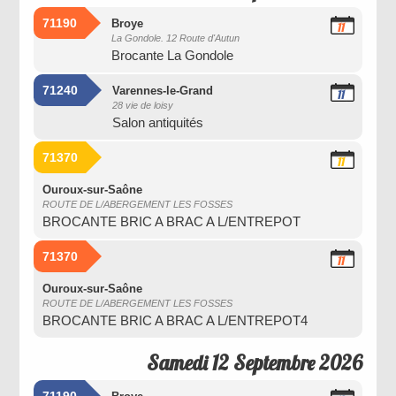
71190
Broye
11
La Gondole. 12 Route d'Autun
Septembre
Brocante La Gondole
2026
71240
Varennes-le-Grand
11
28 vie de loisy
Septembre
Salon antiquités
2026
71370
11
Septembre
2026
Ouroux-sur-Saône
ROUTE DE L/ABERGEMENT LES FOSSES
BROCANTE BRIC A BRAC A L/ENTREPOT
71370
11
Septembre
2026
Ouroux-sur-Saône
ROUTE DE L/ABERGEMENT LES FOSSES
BROCANTE BRIC A BRAC A L/ENTREPOT4
Samedi 12 Septembre 2026