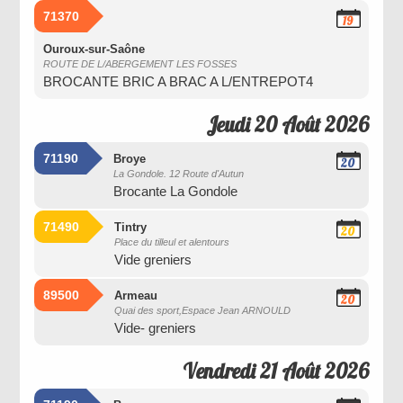
71370
19
Août
2026
Ouroux-sur-Saône
ROUTE DE L/ABERGEMENT LES FOSSES
BROCANTE BRIC A BRAC A L/ENTREPOT4
Jeudi 20 Août 2026
71190
Broye
20
La Gondole. 12 Route d'Autun
Août
Brocante La Gondole
2026
71490
Tintry
20
Place du tilleul et alentours
Août
Vide greniers
2026
89500
Armeau
20
Quai des sport,Espace Jean ARNOULD
Août
Vide- greniers
2026
Vendredi 21 Août 2026