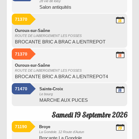
28 vie de loisy
Septembre
Salon antiquités
2026
71370
18
Septembre
2026
Ouroux-sur-Saône
ROUTE DE L/ABERGEMENT LES FOSSES
BROCANTE BRIC A BRAC A L/ENTREPOT
71370
18
Septembre
2026
Ouroux-sur-Saône
ROUTE DE L/ABERGEMENT LES FOSSES
BROCANTE BRIC A BRAC A L/ENTREPOT4
71470
Sainte-Croix
18
Le bourg
Septembre
MARCHE AUX PUCES
2026
Samedi 19 Septembre 2026
71190
Broye
19
La Gondole. 12 Route d'Autun
Septembre
Brocante La Gondole
2026