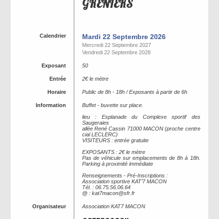
GRENIERS
Calendrier
Mardi 22 Septembre 2026
Mercredi 22 Septembre 2027
Vendredi 22 Septembre 2028
Exposant
50
Entrée
2€ le mètre
Horaire
Public de 8h - 18h / Exposants à partir de 6h
Information
Buffet - buvette sur place.
lieu : Esplanade du Complexe sportif des
Saugeraies
allée René Cassin 71000 MACON (proche centre
cial LECLERC)
VISITEURS : entrée gratuite
EXPOSANTS : 2€ le mètre
Pas de véhicule sur emplacements de 8h à 18h.
Parking à proximité immédiate
Renseignements - Pré-Inscriptions :
Association sportive KAT’7 MACON
Tél. : 06.75.56.06.64
@ : kat7macon@sfr.fr
Organisateur
Association KAT7 MACON