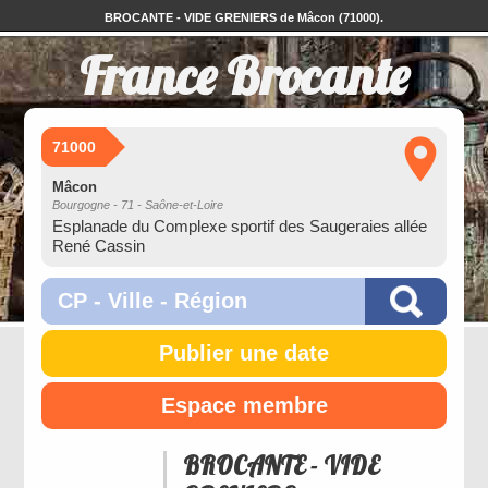
BROCANTE - VIDE GRENIERS de Mâcon (71000).
France Brocante
71000
Mâcon
Bourgogne - 71 - Saône-et-Loire
Esplanade du Complexe sportif des Saugeraies allée
René Cassin
Publier une date
Espace membre
BROCANTE - VIDE