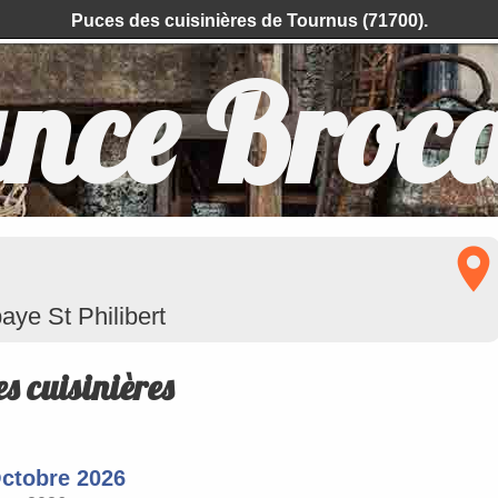
Puces des cuisinières de Tournus (71700).
nce Broc
baye St Philibert
s cuisinières
ctobre 2026