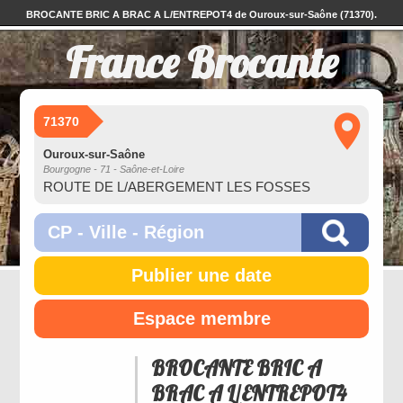
BROCANTE BRIC A BRAC A L/ENTREPOT4 de Ouroux-sur-Saône (71370).
France Brocante
71370
Ouroux-sur-Saône
Bourgogne - 71 - Saône-et-Loire
ROUTE DE L/ABERGEMENT LES FOSSES
Publier une date
Espace membre
BROCANTE BRIC A
BRAC A L/ENTREPOT4