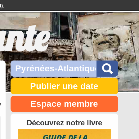
).
ante
Publier une date
Espace membre
t
Découvrez notre livre