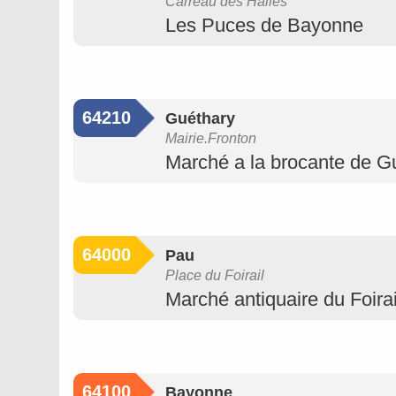
Carreau des Halles
Les Puces de Bayonne
64210
Guéthary
Mairie.Fronton
Marché a la brocante de G
64000
Pau
Place du Foirail
Marché antiquaire du Foirai
64100
Bayonne