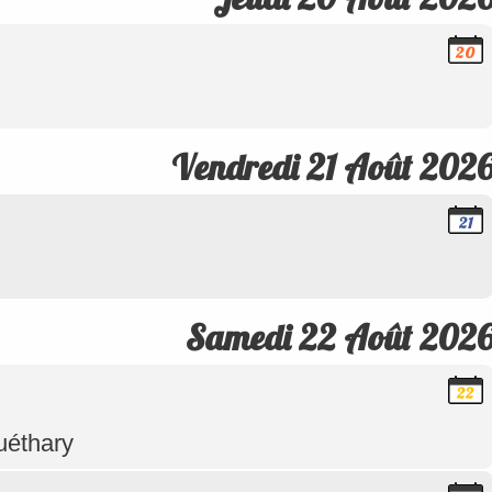
20
Août
2026
Vendredi 21 Août 202
21
Août
2026
Samedi 22 Août 202
22
Août
2026
uéthary