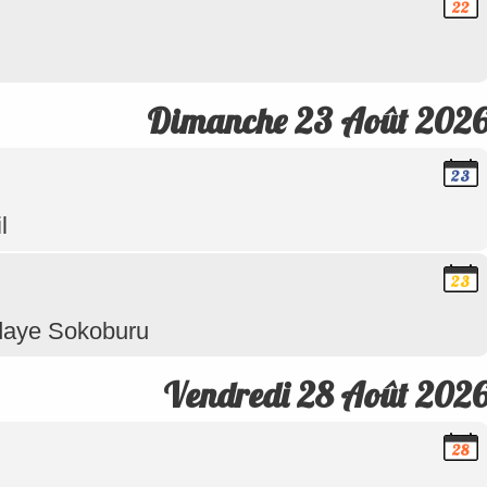
22
Août
2026
Dimanche 23 Août 202
23
Août
2026
l
23
Août
2026
daye Sokoburu
Vendredi 28 Août 202
28
Août