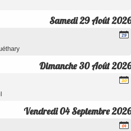
2026
Samedi 29 Août 202
29
Août
2026
uéthary
Dimanche 30 Août 202
30
Août
2026
l
Vendredi 04 Septembre 202
04