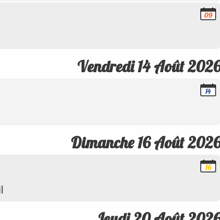
09
Août
2026
Vendredi 14 Août 202
14
Août
2026
Dimanche 16 Août 202
16
Août
2026
l
Jeudi 20 Août 202