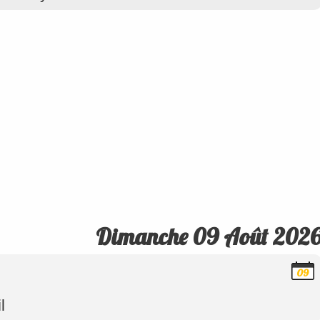
Dimanche 09 Août 202
09
Août
2026
l