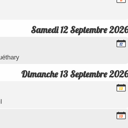
11
Septem
2026
Samedi 12 Septembre 202
12
Septem
2026
uéthary
Dimanche 13 Septembre 202
13
Septem
2026
l
13
Septem
2026