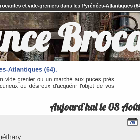
rocantes et vide-greniers dans les Pyrénées-Atlantiques (64
nce Broc
s-Atlantiques (64).
un vide-grenier ou un marché aux puces près
rieux ou désireux d'acquérir l'objet de vos
Aujourd’hui le 08 Aoû
08
Août
2026
uéthary