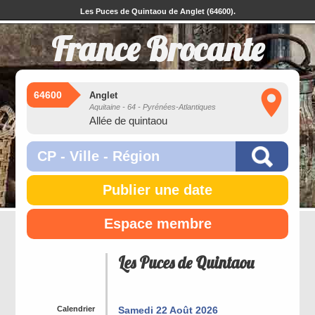
Les Puces de Quintaou de Anglet (64600).
France Brocante
64600
Anglet
Aquitaine - 64 - Pyrénées-Atlantiques
Allée de quintaou
Publier une date
Espace membre
Les Puces de Quintaou
Calendrier
Samedi 22 Août 2026