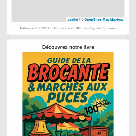
| ©
Leaflet
OpenStreetMap
Mapbox
Publiée le 03/02/2016 - Annonce vue 8 965 fois -
Signaler l'annonce
Découvrez notre livre