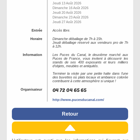
Jeudi 13 Août 2026
Dimanche 16 Août 2026
Jeudi 20 Août 2026
Dimanche 23 Août 2026
Jeudi 27 Août 2026
Entrée
Accès libre.
Horaire
Dimanche déballage de 7h à 15h.
Jeudi déballage réservé aux vendeurs pro de 7h
à 12h.
Information
Les Puces du Canal, le deuxième marché aux
Puces de France, vous invitent à découvrir les
stands de ses 400 exposants et leurs milliers
d’objets, meubles et antiquités.
Terminer la visite par une petite halte dans l’une
des buvettes où plats locaux et ambiance colorée
contribuent à cette atmosphère si unique !
Organisateur
http://www.pucesducanal.com/
Retour