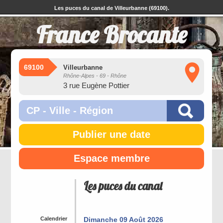
Les puces du canal de Villeurbanne (69100).
France Brocante
69100
Villeurbanne
Rhône-Alpes - 69 - Rhône
3 rue Eugène Pottier
Publier une date
Espace membre
Les puces du canal
Calendrier
Dimanche 09 Août 2026