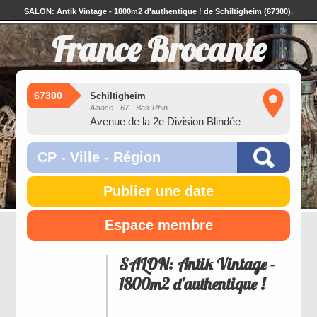
SALON: Antik Vintage - 1800m2 d'authentique ! de Schiltigheim (67300).
France Brocante
67300
Schiltigheim
Alsace - 67 - Bas-Rhin
Avenue de la 2e Division Blindée
Publier une date
Espace membre
SALON: Antik Vintage -
1800m2 d'authentique !