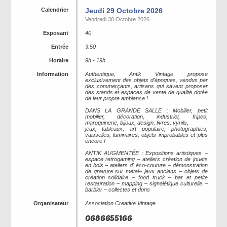
Calendrier
Jeudi 29 Octobre 2026
Vendredi 30 Octobre 2026
Exposant
40
Entrée
3.50
Horaire
9h - 19h
Information
Authentique, Antik Vintage propose
exclusivement des objets d'époques, vendus par
des commerçants, artisans qui savent proposer
des stands et espaces de vente de qualité dotée
de leur propre ambiance !
DANS LA GRANDE SALLE : Mobilier, petit
mobilier, décoration, industriel, fripes,
maroquinerie, bijoux, design, livres, vynils,
jeux, tableaux, art populaire, photographies,
vaisselles, luminaires, objets improbables et plus
encore !
ANTIK AUGMENTÉE : Expositions artistiques –
espace retrogaming – ateliers création de jouets
en bois – ateliers d' éco-couture – démonstration
de gravure sur métal– jeux anciens – objets de
création solidaire – food truck – bar et petite
restauration – mapping – signalétique culturelle –
barbier – collectes et dons
Organisateur
Association Creative Vintage