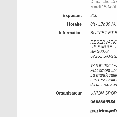
Dimanche 15 
Mardi 15 Août
Exposant
300
Horaire
8h - 17h30 / A 
Information
BUFFET ET 
RESERVATI
US SARRE U
BP 50072
67262 SARR
TARIF 20€ les
Placement libr
La manifestati
Les réservati
de la crise san
Organisateur
UNION SPOR