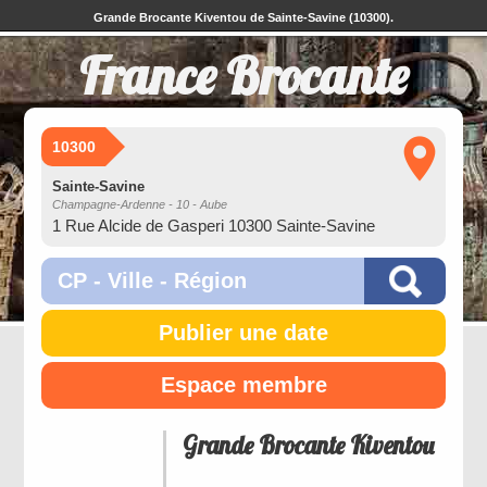
Grande Brocante Kiventou de Sainte-Savine (10300).
France Brocante
10300
Sainte-Savine
Champagne-Ardenne - 10 - Aube
1 Rue Alcide de Gasperi 10300 Sainte-Savine
Publier une date
Espace membre
Grande Brocante Kiventou