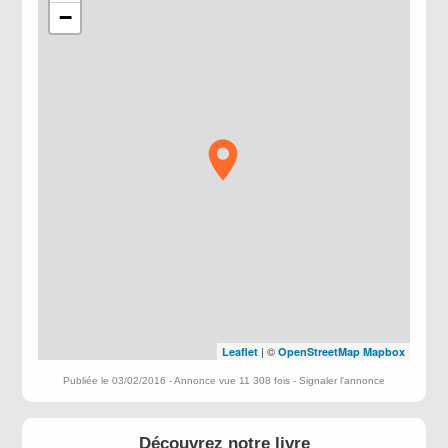
−
| ©
Leaflet
OpenStreetMap
Mapbox
Publiée le 03/02/2016 - Annonce vue 11 308 fois -
Signaler l'annonce
Découvrez notre livre