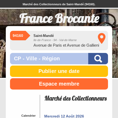
Marché des Collectionneurs de Saint-Mandé (94160).
France Brocante
94160
Saint-Mandé
Ile-de-France - 94 - Val-de-Marne
Avenue de Paris et Avenue de Gallieni
Publier une date
Espace membre
Marché des Collectionneurs
Calendrier
Mercredi 12 Août 2026