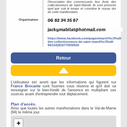
l’Association des commerçants Aux Amis des
collectionneurs de Saint-Mandé. Ils sont présents
quel que soit le temps et constitue le noyau dur
de cette manifestation.
Organisateur
https://www.facebook.com/pages/march%c3%a9-
des-collectionneurs-de-saint-mand%c3%a9-
94/1542816775930520
Retour
L'utilisateur est averti que les informations qui figurent sur
France Brocante
sont fournies sous réserve et qu'il doit se
renseigner sur le bien-fondé de l'annonce en multipliant ses
sources avant d'entreprendre tout déplacement.
Plan d'accès.
Ainsi que toutes les autres manifestations dans le Val-de-Marne
(94) le même jour.
+