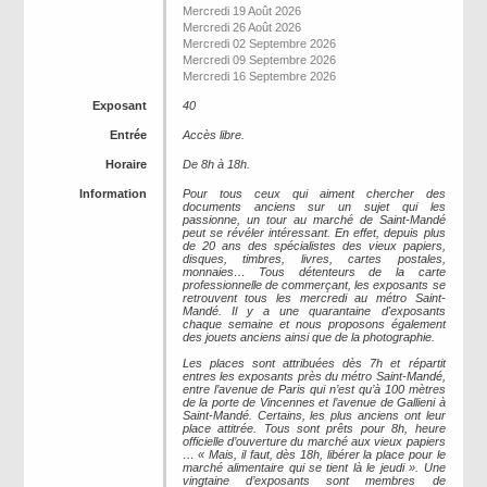
Mercredi 19 Août 2026
Mercredi 26 Août 2026
Mercredi 02 Septembre 2026
Mercredi 09 Septembre 2026
Mercredi 16 Septembre 2026
Exposant
40
Entrée
Accès libre.
Horaire
De 8h à 18h.
Information
Pour tous ceux qui aiment chercher des
documents anciens sur un sujet qui les
passionne, un tour au marché de Saint-Mandé
peut se révéler intéressant. En effet, depuis plus
de 20 ans des spécialistes des vieux papiers,
disques, timbres, livres, cartes postales,
monnaies… Tous détenteurs de la carte
professionnelle de commerçant, les exposants se
retrouvent tous les mercredi au métro Saint-
Mandé. Il y a une quarantaine d'exposants
chaque semaine et nous proposons également
des jouets anciens ainsi que de la photographie.
Les places sont attribuées dès 7h et répartit
entres les exposants près du métro Saint-Mandé,
entre l’avenue de Paris qui n’est qu’à 100 mètres
de la porte de Vincennes et l’avenue de Gallieni à
Saint-Mandé. Certains, les plus anciens ont leur
place attitrée. Tous sont prêts pour 8h, heure
officielle d’ouverture du marché aux vieux papiers
… « Mais, il faut, dès 18h, libérer la place pour le
marché alimentaire qui se tient là le jeudi ». Une
vingtaine d’exposants sont membres de