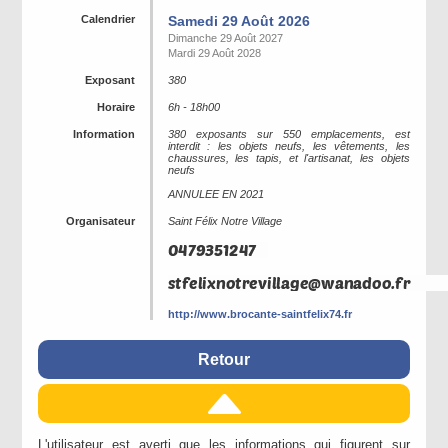
Calendrier
Samedi 29 Août 2026
Dimanche 29 Août 2027
Mardi 29 Août 2028
Exposant
380
Horaire
6h - 18h00
Information
380 exposants sur 550 emplacements, est
interdit : les objets neufs, les vêtements, les
chaussures, les tapis, et l'artisanat, les objets
neufs
ANNULEE EN 2021
Organisateur
Saint Félix Notre Village
http://www.brocante-saintfelix74.fr
Retour
L'utilisateur est averti que les informations qui figurent sur