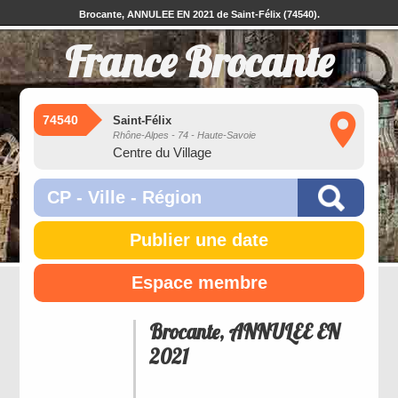
Brocante, ANNULEE EN 2021 de Saint-Félix (74540).
France Brocante
74540
Saint-Félix
Rhône-Alpes - 74 - Haute-Savoie
Centre du Village
Publier une date
Espace membre
Brocante, ANNULEE EN
2021