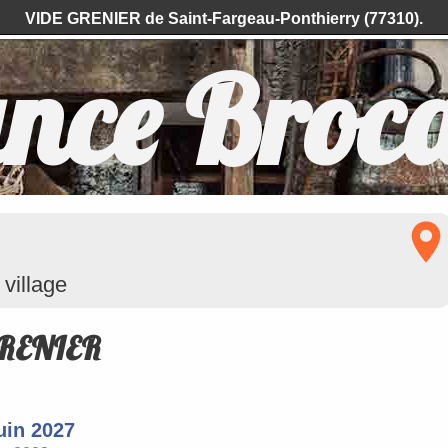
VIDE GRENIER de Saint-Fargeau-Ponthierry (77310).
nce Broc
village
RENIER
uin 2027