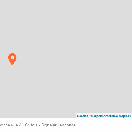
| ©
Leaflet
OpenStreetMap
Mapbox
nonce vue 4 104 fois -
Signaler l'annonce