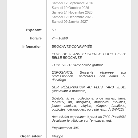
Samedi 12 Septembre 2026
Samedi 10 Octobre 2026
Samedi 14 Novembre 2026
Samedi 12 Décembre 2026
Samedi 09 Janvier 2027
Exposant
50
Horaire
7h - 16h00
Information
BROCANTE CONFIRMÉE
PLUS DE 9 ANS EXISTENCE POUR CETTE
BELLE BROCANTE
TOUS VISITEURS: entrée gratuite
EXPOSANTS: Brocante réservée aux
professionnels, particuliers non admis au
déballage.
SUR RÉSERVATION AU PLUS TARD JEUDI
(48h avant la brocante)
Bibelots, livres, collections, linge ancien, tapis,
tableaux, art, antiquités, monnaies, meubles,
jouets anciens, vinyles, plaques émaillées,
publicités, céramiques, porcelaines… À SAMEDI
Accueil des exposants à partir de 7h00 Possibilité
de laisser le véhicule sur l'emplacement.
Emplacement 30€.
Organisateur
Philippe