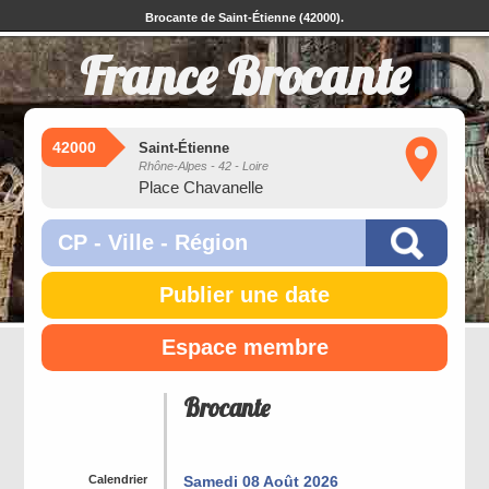
Brocante de Saint-Étienne (42000).
France Brocante
42000
Saint-Étienne
Rhône-Alpes - 42 - Loire
Place Chavanelle
Publier une date
Espace membre
Brocante
Calendrier
Samedi 08 Août 2026