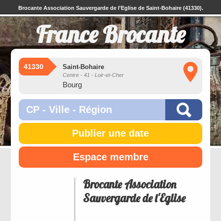
Brocante Association Sauvergarde de l'Eglise de Saint-Bohaire (41330).
France Brocante
41330
Saint-Bohaire
Centre - 41 - Loir-et-Cher
Bourg
Publier une date
Espace membre
Brocante Association
Sauvergarde de l'Eglise