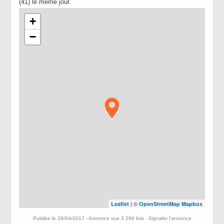
(41) le même jour.
+
−
| ©
Leaflet
OpenStreetMap
Mapbox
Publiée le 28/04/2017 - Annonce vue 3 296 fois -
Signaler l'annonce