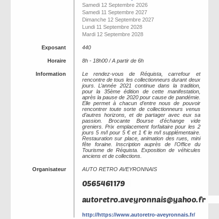
Samedi 12 Septembre 2026
Samedi 11 Septembre 2027
Dimanche 12 Septembre 2027
Lundi 11 Septembre 2028
Mardi 12 Septembre 2028
Exposant
440
Horaire
8h - 18h00 / A partir de 6h
Information
Le rendez-vous de Réquista, carrefour et
rencontre de tous les collectionneurs durant deux
jours. L’année 2021 continue dans la tradition,
pour la 35ème édition de cette manifestation,
après la pause de 2020 pour cause de pandémie.
Elle permet à chacun d’entre nous de pouvoir
rencontrer toute sorte de collectionneurs venus
d’autres horizons, et de partager avec eux sa
passion. Brocante Bourse d'échange vide
greniers. Prix emplacement forfaitaire pour les 2
jours 5 m/l pour 5 € et 1 € le m/l supplémentaire.
Restauration sur place, animation des rues, mini
fête foraine. Inscription auprès de l'Office du
Tourisme de Réquista. Exposition de véhicules
anciens et de collections.
Organisateur
AUTO RETRO AVEYRONNAIS
http://https://www.autoretro-aveyronnais.fr/