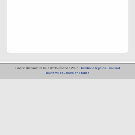
France Brocante © Tous droits réservés 2026 -
Mentions légales
-
Contact
Tourisme et Loisirs en France