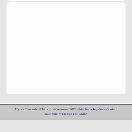
France Brocante © Tous droits réservés 2026 -
Mentions légales
-
Contact
Tourisme et Loisirs en France