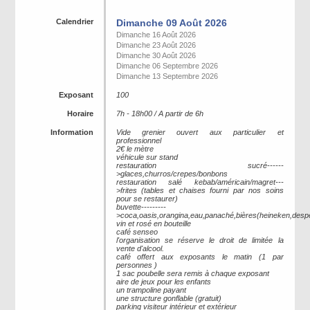
Calendrier
Dimanche 09 Août 2026
Dimanche 16 Août 2026
Dimanche 23 Août 2026
Dimanche 30 Août 2026
Dimanche 06 Septembre 2026
Dimanche 13 Septembre 2026
Exposant
100
Horaire
7h - 18h00 / A partir de 6h
Information
Vide grenier ouvert aux particulier et
professionnel
2€ le mètre
véhicule sur stand
restauration sucré------
>glaces,churros/crepes/bonbons
restauration salé kebab/américain/magret---
>frites (tables et chaises fourni par nos soins
pour se restaurer)
buvette---------
>coca,oasis,orangina,eau,panaché,bières(heineken,desper
vin et rosé en bouteille
café senseo
l'organisation se réserve le droit de limitée la
vente d'alcool.
café offert aux exposants le matin (1 par
personnes )
1 sac poubelle sera remis à chaque exposant
aire de jeux pour les enfants
un trampoline payant
une structure gonflable (gratuit)
parking visiteur intérieur et extérieur