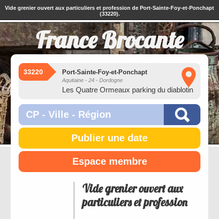
Vide grenier ouvert aux particuliers et profession de Port-Sainte-Foy-et-Ponchapt
(33220).
France Brocante
33220
Port-Sainte-Foy-et-Ponchapt
Aquitaine - 24 - Dordogne
Les Quatre Ormeaux parking du diablotin
Publier une date
Espace membre
Vide grenier ouvert aux
particuliers et profession