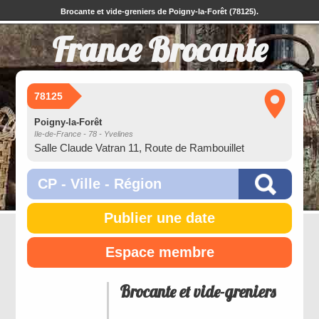
Brocante et vide-greniers de Poigny-la-Forêt (78125).
France Brocante
78125
Poigny-la-Forêt
Ile-de-France - 78 - Yvelines
Salle Claude Vatran 11, Route de Rambouillet
Publier une date
Espace membre
Brocante et vide-greniers