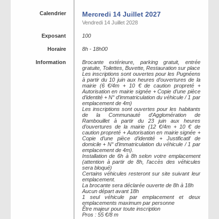
Calendrier
Mercredi 14 Juillet 2027
Vendredi 14 Juillet 2028
Exposant
100
Horaire
8h - 18h00
Information
Brocante extérieure, parking gratuit, entrée
gratuite, Toilettes, Buvette, Restauration sur place
Les inscriptions sont ouvertes pour les Pugnéens
à partir du 10 juin aux heures d’ouvertures de la
mairie (6 €/4m + 10 € de caution propreté +
Autorisation en mairie signée + Copie d’une pièce
d’identité + N° d’immatriculation du véhicule / 1 par
emplacement de 4m)
Les inscriptions sont ouvertes pour les habitants
de la Communauté d’Agglomération de
Rambouillet à partir du 23 juin aux heures
d’ouvertures de la mairie (12 €/4m + 10 € de
caution propreté + Autorisation en mairie signée +
Copie d’une pièce d’identité + Justificatif de
domicile + N° d’immatriculation du véhicule / 1 par
emplacement de 4m).
Installation de 6h à 8h selon votre emplacement
(attention à partir de 8h, l’accès des véhicules
sera bloqué)
Certains véhicules resteront sur site suivant leur
emplacement.
La brocante sera déclarée ouverte de 8h à 18h
Aucun départ avant 18h
1 seul véhicule par emplacement et deux
emplacements maximum par personne
Être majeur pour toute inscription
Pros : 55 €/8 m