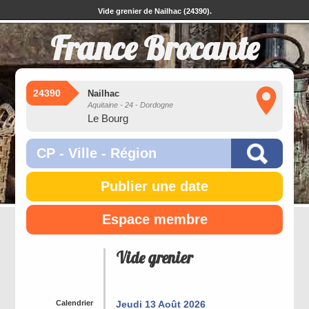
Vide grenier de Nailhac (24390).
France Brocante
24390
Nailhac
Aquitaine - 24 - Dordogne
Le Bourg
Publier une date
Espace membre
Vide grenier
Calendrier
Jeudi 13 Août 2026