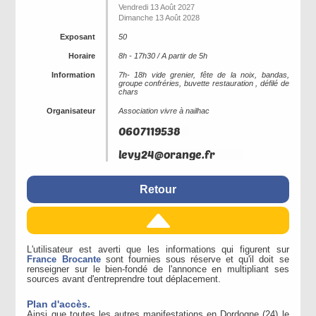
Vendredi 13 Août 2027
Dimanche 13 Août 2028
Exposant
50
Horaire
8h - 17h30 / A partir de 5h
Information
7h- 18h vide grenier, fête de la noix, bandas,
groupe confréries, buvette restauration , défilé de
chars
Organisateur
Association vivre à nailhac
Retour
L'utilisateur est averti que les informations qui figurent sur
France Brocante
sont fournies sous réserve et qu'il doit se
renseigner sur le bien-fondé de l'annonce en multipliant ses
sources avant d'entreprendre tout déplacement.
Plan d'accès.
Ainsi que toutes les autres manifestations en Dordogne (24) le