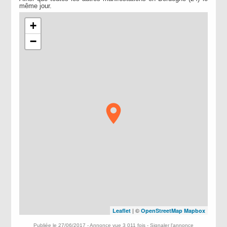
même jour.
+
−
| ©
Leaflet
OpenStreetMap
Mapbox
Publiée le 27/06/2017 - Annonce vue 3 011 fois -
Signaler l'annonce