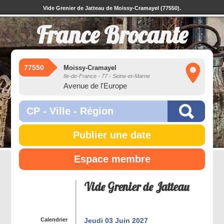
Vide Grenier de Jatteau de Moissy-Cramayel (77550).
France Brocante
77550
Moissy-Cramayel
Ile-de-France - 77 - Seine-et-Marne
Avenue de l'Europe
Publier une date
Espace membre
Vide Grenier de Jatteau
Calendrier
Jeudi 03 Juin 2027