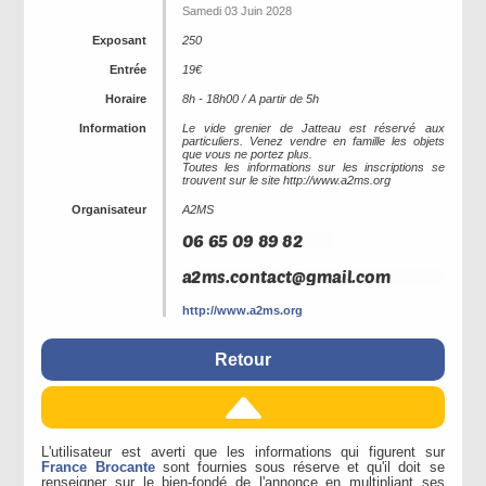
Samedi 03 Juin 2028
Exposant
250
Entrée
19€
Horaire
8h - 18h00 / A partir de 5h
Information
Le vide grenier de Jatteau est réservé aux
particuliers. Venez vendre en famille les objets
que vous ne portez plus.
Toutes les informations sur les inscriptions se
trouvent sur le site http://www.a2ms.org
Organisateur
A2MS
http://www.a2ms.org
Retour
L'utilisateur est averti que les informations qui figurent sur
France Brocante
sont fournies sous réserve et qu'il doit se
renseigner sur le bien-fondé de l'annonce en multipliant ses