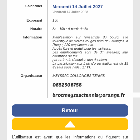
Calendrier
Mercredi 14 Juillet 2027
Vendredi 14 Juillet 2028
Exposant
130
Horaire
8h - 19h / A partir de 6h
Information
Manifestation sur l'ensemble du bourg, site
touristique de pierres rouges près de Collonges la
Rouge, 220 emplacements.
Accès libre et gratuit pour les visiteurs.
Les emplacements sont de 3m linéaires; leur
attribution se fait
par ordre de réception des dossiers.
La participation aux frais d'organisation est de 15
€ (sauf sous halle : 17 €).
Organisateur
MEYSSAC COLLONGES TENNIS
Retour
L'utilisateur est averti que les informations qui figurent sur