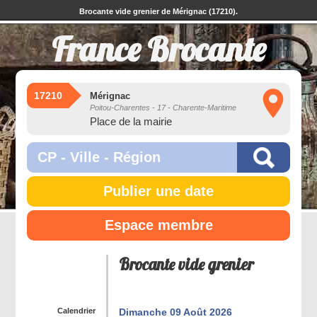
Brocante vide grenier de Mérignac (17210).
France Brocante
17210
Mérignac
Poitou-Charentes - 17 - Charente-Maritime
Place de la mairie
Publier une date
Espace membre
Brocante vide grenier
Calendrier
Dimanche 09 Août 2026