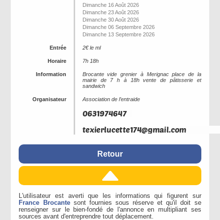
Dimanche 16 Août 2026
Dimanche 23 Août 2026
Dimanche 30 Août 2026
Dimanche 06 Septembre 2026
Dimanche 13 Septembre 2026
Entrée
2€ le ml
Horaire
7h 18h
Information
Brocante vide grenier à Merignac place de la
mairie de 7 h à 18h vente de pâtisserie et
sandwich
Organisateur
Association de l’entraide
Retour
L'utilisateur est averti que les informations qui figurent sur
France Brocante
sont fournies sous réserve et qu'il doit se
renseigner sur le bien-fondé de l'annonce en multipliant ses
sources avant d'entreprendre tout déplacement.