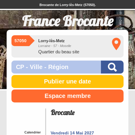
Brocante de Lorry-lès-Metz (57050).
France Brocante
57050
Lorry-lès-Metz
Lorraine - 57 - Moselle
Quartier du beau site
Publier une date
Espace membre
Brocante
Calendrier
Vendredi 14 Mai 2027