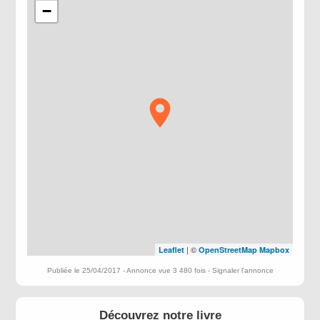
−
| ©
Leaflet
OpenStreetMap
Mapbox
Publiée le 25/04/2017 - Annonce vue 3 480 fois -
Signaler l'annonce
Découvrez notre livre