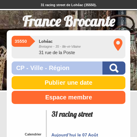
31 racing street de Lohéac (35550).
France Brocante
35550
Lohéac
Bretagne - 35 - Ille-et-Vilaine
31 rue de la Poste
Publier une date
Espace membre
31 racing street
Calendrier
Aujourd’hui le 07 Août