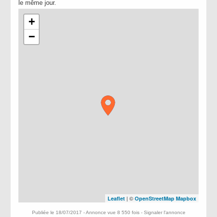
le même jour.
+
−
| ©
Leaflet
OpenStreetMap
Mapbox
Publiée le 18/07/2017 - Annonce vue 8 550 fois -
Signaler l'annonce