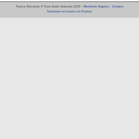
France Brocante © Tous droits réservés 2026 -
Mentions légales
-
Contact
Tourisme et Loisirs en France