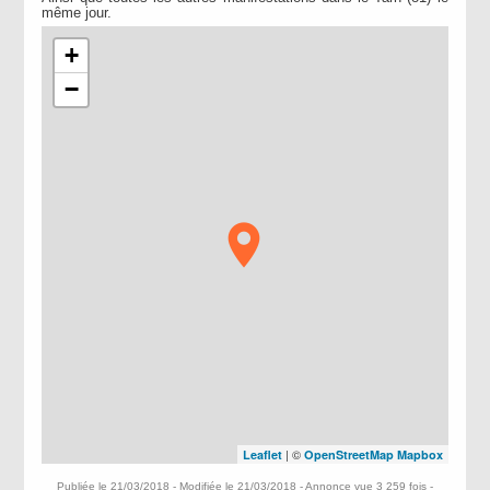
même jour.
+
−
| ©
Leaflet
OpenStreetMap
Mapbox
Publiée le 21/03/2018 - Modifiée le 21/03/2018 - Annonce vue 3 259 fois -