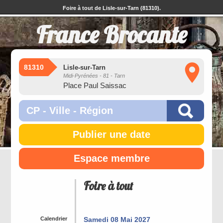
Foire à tout de Lisle-sur-Tarn (81310).
France Brocante
81310
Lisle-sur-Tarn
Midi-Pyrénées - 81 - Tarn
Place Paul Saissac
Publier une date
Espace membre
Foire à tout
Calendrier
Samedi 08 Mai 2027