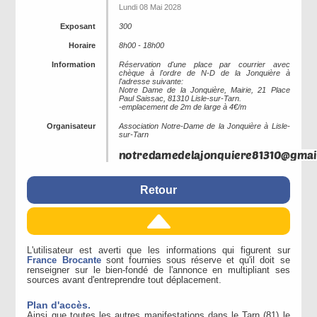
Lundi 08 Mai 2028
Exposant
300
Horaire
8h00 - 18h00
Information
Réservation d'une place par courrier avec
chèque à l'ordre de N-D de la Jonquière à
l'adresse suivante:
Notre Dame de la Jonquière, Mairie, 21 Place
Paul Saissac, 81310 Lisle-sur-Tarn.
-emplacement de 2m de large à 4€/m
Organisateur
Association Notre-Dame de la Jonquière à Lisle-
sur-Tarn
Retour
L'utilisateur est averti que les informations qui figurent sur
France Brocante
sont fournies sous réserve et qu'il doit se
renseigner sur le bien-fondé de l'annonce en multipliant ses
sources avant d'entreprendre tout déplacement.
Plan d'accès.
Ainsi que toutes les autres manifestations dans le Tarn (81) le