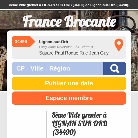
8ème Vide grenier à LIGNAN SUR ORB (34490) de Lignan-sur-Orb (34490).
France Brocante
34490
Lignan-sur-Orb
Languedoc-Roussillon - 34 - Hérault
Square Paul Roque Rue Jean Guy
Publier une date
Espace membre
8ème Vide grenier à
LIGNAN SUR ORB
(34490)