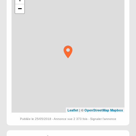
−
| ©
Leaflet
OpenStreetMap
Mapbox
Publiée le 25/05/2018 - Annonce vue 2 373 fois -
Signaler l'annonce