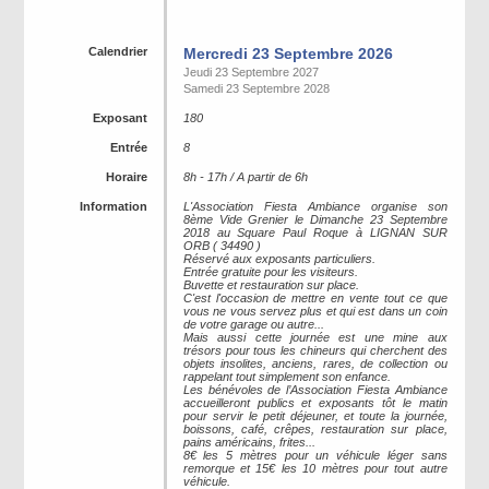
Calendrier
Mercredi 23 Septembre 2026
Jeudi 23 Septembre 2027
Samedi 23 Septembre 2028
Exposant
180
Entrée
8
Horaire
8h - 17h / A partir de 6h
Information
L'Association Fiesta Ambiance organise son
8ème Vide Grenier le Dimanche 23 Septembre
2018 au Square Paul Roque à LIGNAN SUR
ORB ( 34490 )
Réservé aux exposants particuliers.
Entrée gratuite pour les visiteurs.
Buvette et restauration sur place.
C'est l'occasion de mettre en vente tout ce que
vous ne vous servez plus et qui est dans un coin
de votre garage ou autre...
Mais aussi cette journée est une mine aux
trésors pour tous les chineurs qui cherchent des
objets insolites, anciens, rares, de collection ou
rappelant tout simplement son enfance.
Les bénévoles de l’Association Fiesta Ambiance
accueilleront publics et exposants tôt le matin
pour servir le petit déjeuner, et toute la journée,
boissons, café, crêpes, restauration sur place,
pains américains, frites...
8€ les 5 mètres pour un véhicule léger sans
remorque et 15€ les 10 mètres pour tout autre
véhicule.