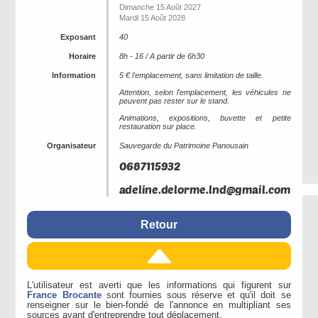
Dimanche 15 Août 2027
Mardi 15 Août 2028
Exposant
40
Horaire
8h - 16 / A partir de 6h30
Information
5 € l'emplacement, sans limitation de taille.
Attention, selon l'emplacement, les véhicules ne
peuvent pas rester sur le stand.
Animations, expositions, buvette et petite
restauration sur place.
Organisateur
Sauvegarde du Patrimoine Panousain
Retour
L'utilisateur est averti que les informations qui figurent sur
France Brocante
sont fournies sous réserve et qu'il doit se
renseigner sur le bien-fondé de l'annonce en multipliant ses
sources avant d'entreprendre tout déplacement.