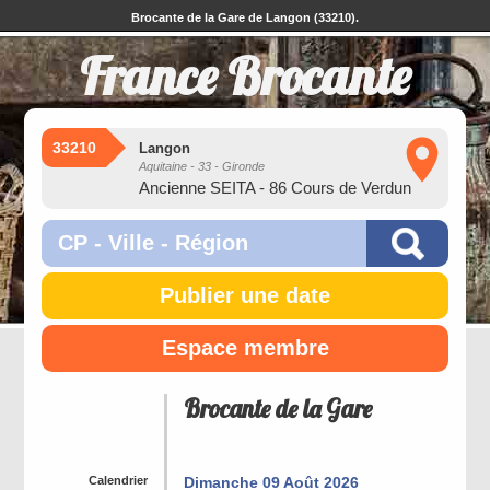
Brocante de la Gare de Langon (33210).
France Brocante
33210
Langon
Aquitaine - 33 - Gironde
Ancienne SEITA - 86 Cours de Verdun
Publier une date
Espace membre
Brocante de la Gare
Calendrier
Dimanche 09 Août 2026