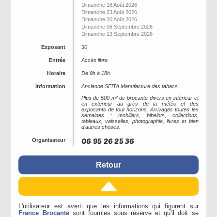
Dimanche 16 Août 2026
Dimanche 23 Août 2026
Dimanche 30 Août 2026
Dimanche 06 Septembre 2026
Dimanche 13 Septembre 2026
Exposant
30
Entrée
Accès libre.
Horaire
De 9h à 18h.
Information
Ancienne SEITA Manufacture des tabacs.
Plus de 500 m² de brocante divers en intérieur et
en extérieur au grès de la météo et des
exposants de tout horizons. Arrivages toutes les
semaines : mobiliers, bibelots, collections,
tableaux, vaisselles, photographie, livres et bien
d'autres choses.
Organisateur
Retour
L'utilisateur est averti que les informations qui figurent sur
France Brocante
sont fournies sous réserve et qu'il doit se