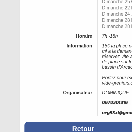
Dimanche 25 
Dimanche 22 
Dimanche 24 
Dimanche 28 F
Dimanche 28 
Horaire
7h -18h
Information
15€ la place p
ml a la deman
réservez vite
de place sur l
bassin d'Arca
Portez pour ex
vide-greniers.
Organisateur
DOMINIQUE
Retour