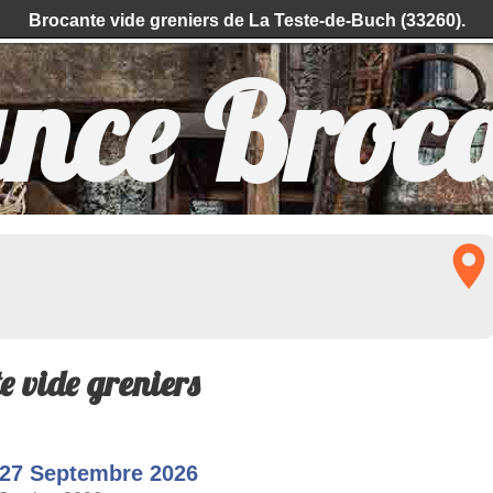
Brocante vide greniers de La Teste-de-Buch (33260).
nce Broc
e vide greniers
27 Septembre 2026