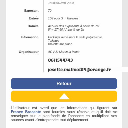
Jeudi 06 Avril 2028
Exposant
70
Entrée
10€ pour 3 m linéaires
Horaire
Accueil des exposants à partir de 7H.
8h - 17h30 / A partir de 5h
Information
Parkings avoisinant la salle polyvalente.
Toilettes
Buvette sur place
Organisateur
AGV St Martin la Motte
Retour
L'utilisateur est averti que les informations qui figurent sur
France Brocante
sont fournies sous réserve et qu'il doit se
renseigner sur le bien-fondé de l'annonce en multipliant ses
sources avant d'entreprendre tout déplacement.