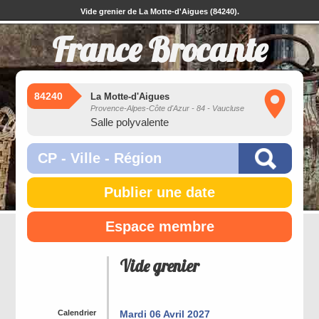
Vide grenier de La Motte-d'Aigues (84240).
France Brocante
84240
La Motte-d'Aigues
Provence-Alpes-Côte d'Azur - 84 - Vaucluse
Salle polyvalente
Publier une date
Espace membre
Vide grenier
Calendrier
Mardi 06 Avril 2027