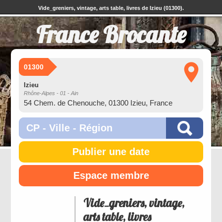
Vide_greniers, vintage, arts table, livres de Izieu (01300).
France Brocante
01300
Izieu
Rhône-Alpes - 01 - Ain
54 Chem. de Chenouche, 01300 Izieu, France
Publier une date
Espace membre
Vide_greniers, vintage,
arts table, livres