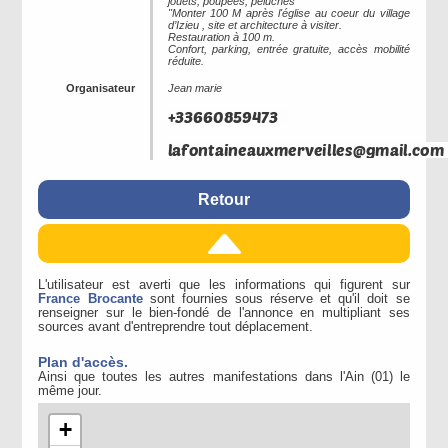
jouets, poupées, peluches
"Monter 100 M après l'église au coeur du village
d’Izieu , site et architecture à visiter.
Restauration à 100 m.
Confort, parking, entrée gratuite, accès mobilité
réduite.
Organisateur
Jean marie
Retour
L'utilisateur est averti que les informations qui figurent sur
France Brocante
sont fournies sous réserve et qu'il doit se
renseigner sur le bien-fondé de l'annonce en multipliant ses
sources avant d'entreprendre tout déplacement.
Plan d'accès.
Ainsi que toutes les autres manifestations dans l'Ain (01) le
même jour.
+