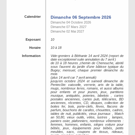
Calendrier
Dimanche 06 Septembre 2026
Dimanche 04 Octobre 2026
Dimanche 07 Mars 2027
Dimanche 02 Mai 2027
Exposant
10
Horaire
10 à 18
Information
Vide-greniers à Béthanie 14 avril 2024 (report de
date exceptionnel suite annulation du 7 avril )
de 10 à 18 heures ,chemin de Chenouche, abrité
sous l’auvent du jardin d’une bâtisse typique du
Bugey; mensuel, chaque premier dimanche du
mois
(plus 14 avril car 7 avril annulé)
jusqu'en octobre 2024 et samedi dimanche de
Pentecôte: vaisselle, verrerie, arts de la table,
mugs, nombreux livres, romans, et aussi albums
pour enfants et pour jeunes, jeux, partitions
musique, antiquités, poteries, bibelots , cartes
postales anciennes, cartes pub, télécartes, BD
anciennes, récentes, CD, disques, collection de
boites fer, bois, porte-clefs, fèves, flacons de
parfum, bouchons de carafes, chouettes, cadres,
tables de nuit, publicités, vieux journaux , Match
an 50,80, vieux outils, vélos, lustres , lampes,
paniers osier, plafonniers, nombreux vêtements :
femmes, hommes, enfants, sièges voiture pour
bébés, jeux, équipements pour bébés, petits
meubles, sacs, coupons de tissus, rideaux,