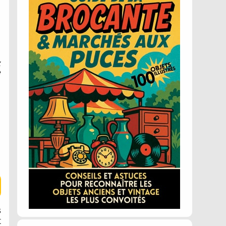
z
e
s
t