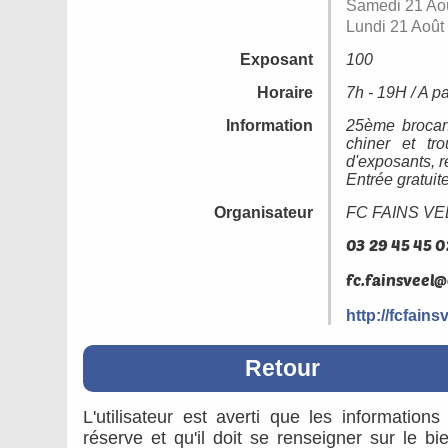
Samedi 21 Ao
Lundi 21 Août
Exposant
100
Horaire
7h - 19H / A pa
Information
25ème brocan
chiner et tr
d'exposants, r
Entrée gratuite
Organisateur
FC FAINS VE
http://fcfain
Retour
L'utilisateur est averti que les information
réserve et qu'il doit se renseigner sur le b