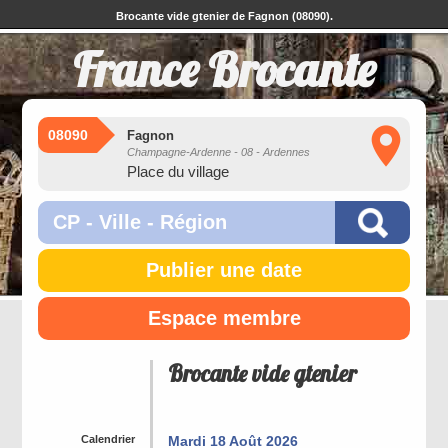
Brocante vide gtenier de Fagnon (08090).
France Brocante
08090
Fagnon
Champagne-Ardenne - 08 - Ardennes
Place du village
Publier une date
Espace membre
Brocante vide gtenier
Calendrier
Mardi 18 Août 2026