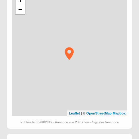
−
| ©
Leaflet
OpenStreetMap
Mapbox
Publiée le 06/08/2019 - Annonce vue 2 457 fois -
Signaler l'annonce