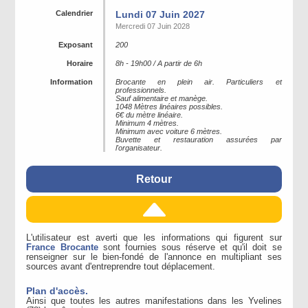
Calendrier
Lundi 07 Juin 2027
Mercredi 07 Juin 2028
Exposant
200
Horaire
8h - 19h00 / A partir de 6h
Information
Brocante en plein air. Particuliers et
professionnels.
Sauf alimentaire et manège.
1048 Mètres linéaires possibles.
6€ du mètre linéaire.
Minimum 4 mètres.
Minimum avec voiture 6 mètres.
Buvette et restauration assurées par
l'organisateur.
Retour
L'utilisateur est averti que les informations qui figurent sur
France Brocante
sont fournies sous réserve et qu'il doit se
renseigner sur le bien-fondé de l'annonce en multipliant ses
sources avant d'entreprendre tout déplacement.
Plan d'accès.
Ainsi que toutes les autres manifestations dans les Yvelines