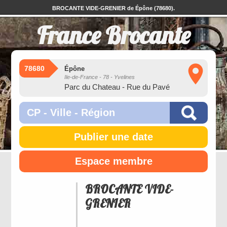
BROCANTE VIDE-GRENIER de Épône (78680).
France Brocante
78680
Épône
Ile-de-France - 78 - Yvelines
Parc du Chateau - Rue du Pavé
Publier une date
Espace membre
BROCANTE VIDE-
GRENIER