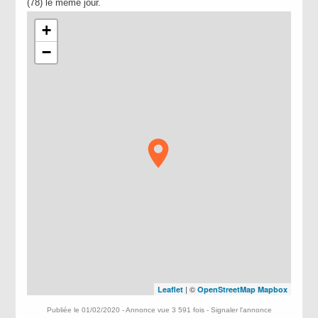
(78) le même jour.
+
−
| ©
Leaflet
OpenStreetMap
Mapbox
Publiée le 01/02/2020 - Annonce vue 3 591 fois -
Signaler l'annonce