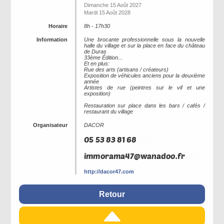
Dimanche 15 Août 2027
Mardi 15 Août 2028
Horaire
8h - 17h30
Information
Une brocante professionnelle sous la nouvelle
halle du village et sur la place en face du château
de Duras
33ème Édition...
Et en plus:
Rue des arts (artisans / créateurs)
Exposition de véhicules anciens pour la deuxième
année
Artistes de rue (peintres sur le vif et une
exposition)
Restauration sur place dans les bars / cafés /
restaurant du village
Organisateur
DACOR
http://dacor47.com
Retour