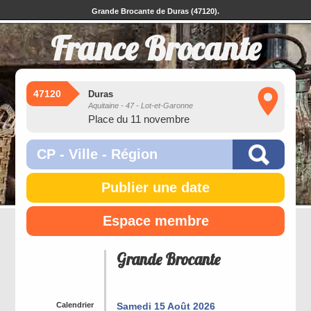
Grande Brocante de Duras (47120).
France Brocante
47120
Duras
Aquitaine - 47 - Lot-et-Garonne
Place du 11 novembre
Publier une date
Espace membre
Grande Brocante
Calendrier
Samedi 15 Août 2026