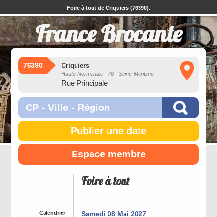
Foire à tout de Criquiers (76390).
France Brocante
76390
Criquiers
Haute-Normandie - 76 - Seine-Maritime
Rue Principale
Publier une date
Espace membre
Foire à tout
Calendrier
Samedi 08 Mai 2027