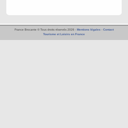
France Brocante © Tous droits réservés 2026 -
Mentions légales
-
Contact
Tourisme et Loisirs en France