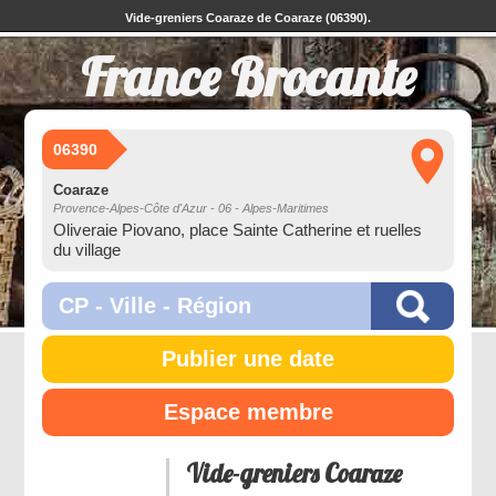
Vide-greniers Coaraze de Coaraze (06390).
France Brocante
06390
Coaraze
Provence-Alpes-Côte d'Azur - 06 - Alpes-Maritimes
Oliveraie Piovano, place Sainte Catherine et ruelles
du village
Publier une date
Espace membre
Vide-greniers Coaraze