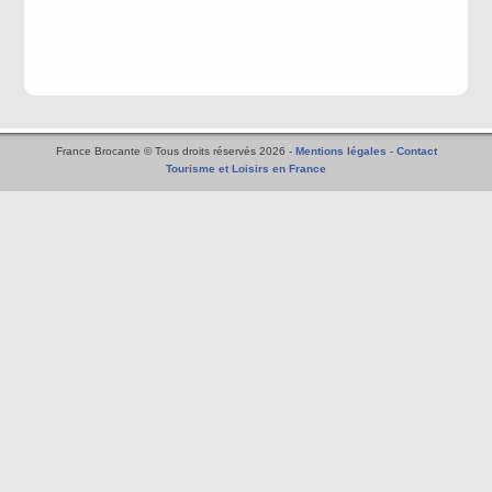
France Brocante © Tous droits réservés 2026 -
Mentions légales
-
Contact
Tourisme et Loisirs en France