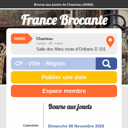
Bourse aux jouets de Chanteau (45400).
France Brocante
45400
Chanteau
Centre - 45 - Loiret
Salle des fêtes route d'Orléans D 101
Publier une date
Espace membre
Bourse aux jouets
Calendrier
Dimanche 08 Novembre 2026