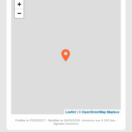
+
−
| ©
Leaflet
OpenStreetMap
Mapbox
Publiée le 05/03/2017 - Modifiée le 04/03/2019 - Annonce vue 4 332 fois -
Signaler l'annonce