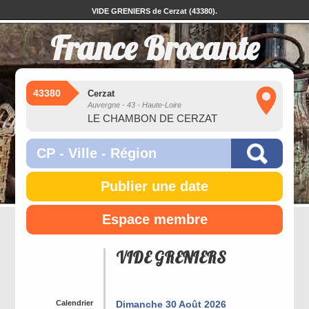
VIDE GRENIERS de Cerzat (43380).
France Brocante
43380
Cerzat
Auvergne - 43 - Haute-Loire
LE CHAMBON DE CERZAT
Publier une date
Espace membre
VIDE GRENIERS
Calendrier
Dimanche 30 Août 2026