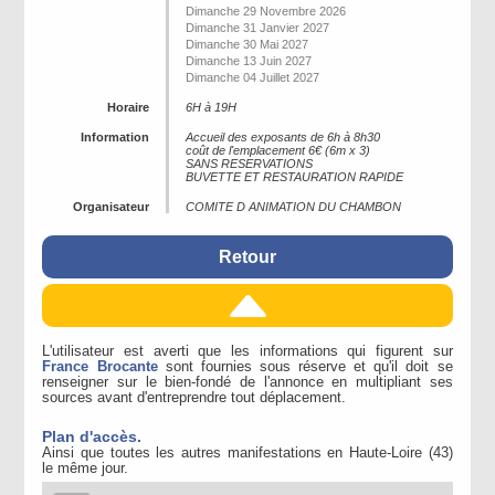
Dimanche 29 Novembre 2026
Dimanche 31 Janvier 2027
Dimanche 30 Mai 2027
Dimanche 13 Juin 2027
Dimanche 04 Juillet 2027
Horaire
6H à 19H
Information
Accueil des exposants de 6h à 8h30
coût de l'emplacement 6€ (6m x 3)
SANS RESERVATIONS
BUVETTE ET RESTAURATION RAPIDE
Organisateur
COMITE D ANIMATION DU CHAMBON
Retour
L'utilisateur est averti que les informations qui figurent sur
France Brocante
sont fournies sous réserve et qu'il doit se
renseigner sur le bien-fondé de l'annonce en multipliant ses
sources avant d'entreprendre tout déplacement.
Plan d'accès.
Ainsi que toutes les autres manifestations en Haute-Loire (43)
le même jour.