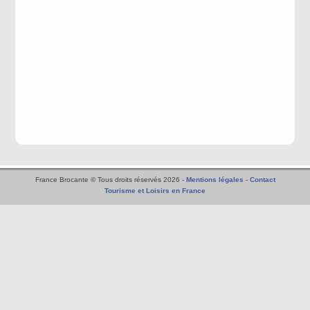
France Brocante © Tous droits réservés 2026 -
Mentions légales
-
Contact
Tourisme et Loisirs en France