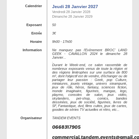
Calendrier
Jeudi 28 Janvier 2027
Vendredi 28 Janvier 2028
Dimanche 28 Janvier 2029
Exposant
50
Entrée
3€
Horaire
9h00 - 17h00
Information
Ne manquez pas l'Evènement BROC' LAND
GEEK - CAVAILLON 2024 le dimanche 28
Janvier...
.
Durant le Week-end, ce salon rassemble de
nombreux exposants venus de toute la région et
des régions limitrophes sur une surface de 800
m², dont l’objectif est de vendre, d’échanger ou de
partager leur passion : Geek, pop Culture,
miniatures, jouets vintage, univers steampunk,
jeux de rôle, héros, fantasy, sciences fiction,
monde imaginaire, figurines, mangas, lego,
playmo, consoles de salon, jeux vidéo,
skylanders, pet-shop, comics, bandes
dessinées, jeux de société, figurines, livres de
SF, Fantastique, dvd, films cultes, jeux de cartes,
goodies de séries TV actuelles et rétro, etc...
Organisateur
TANDEM EVENTS