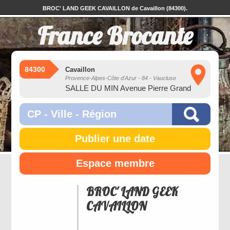
BROC' LAND GEEK CAVAILLON de Cavaillon (84300).
France Brocante
84300
Cavaillon
Provence-Alpes-Côte d'Azur - 84 - Vaucluse
SALLE DU MIN Avenue Pierre Grand
Publier une date
Espace membre
BROC' LAND GEEK
CAVAILLON