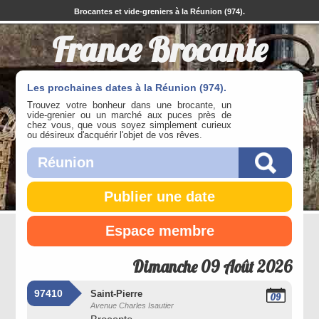
Brocantes et vide-greniers à la Réunion (974).
France Brocante
Les prochaines dates à la Réunion (974).
Trouvez votre bonheur dans une brocante, un
vide-grenier ou un marché aux puces près de
chez vous, que vous soyez simplement curieux
ou désireux d'acquérir l'objet de vos rêves.
Publier une date
Espace membre
Dimanche 09 Août 2026
97410
Saint-Pierre
09
Avenue Charles Isautier
Août