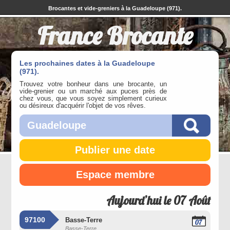
Brocantes et vide-greniers à la Guadeloupe (971).
France Brocante
Les prochaines dates à la Guadeloupe
(971).
Trouvez votre bonheur dans une brocante, un
vide-grenier ou un marché aux puces près de
chez vous, que vous soyez simplement curieux
ou désireux d'acquérir l'objet de vos rêves.
Publier une date
Espace membre
Aujourd’hui le 07 Août
97100
Basse-Terre
07
Basse-Terre