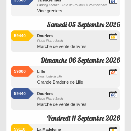
59300
Valenciennes
04
Parking Lacuzn - Rue de Roubaix à Valenciennes
Septembre
Vide greniers
2026
Samedi 05 Septembre 2026
59440
Dourlers
05
Place Pierre Stroh
Septembre
Marché de vente de livres
2026
Dimanche 06 Septembre 2026
59000
Lille
06
Dans toute la ville
Septembre
Grande Braderie de Lille
2026
59440
Dourlers
06
Place Pierre Stroh
Septembre
Marché de vente de livres
2026
Vendredi 11 Septembre 2026
59110
La Madeleine
11