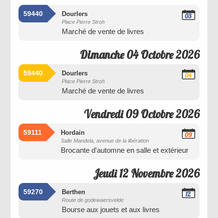
59440
Dourlers
03
Place Pierre Stroh
Octobre
Marché de vente de livres
2026
Dimanche 04 Octobre 2026
59440
Dourlers
04
Place Pierre Stroh
Octobre
Marché de vente de livres
2026
Vendredi 09 Octobre 2026
59111
Hordain
09
Salle Mandela, avenue de la libération
Octobre
Brocante d'automne en salle et extérieur
2026
Jeudi 12 Novembre 2026
59270
Berthen
12
Route de godewaersvelde
Novembre
Bourse aux jouets et aux livres
2026