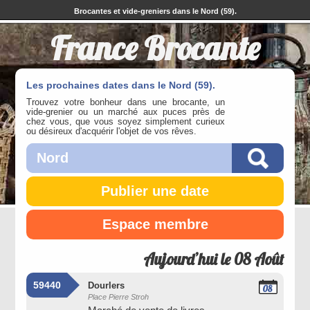
Brocantes et vide-greniers dans le Nord (59).
France Brocante
Les prochaines dates dans le Nord (59).
Trouvez votre bonheur dans une brocante, un
vide-grenier ou un marché aux puces près de
chez vous, que vous soyez simplement curieux
ou désireux d'acquérir l'objet de vos rêves.
Publier une date
Espace membre
Aujourd’hui le 08 Août
59440
Dourlers
08
Place Pierre Stroh
Août