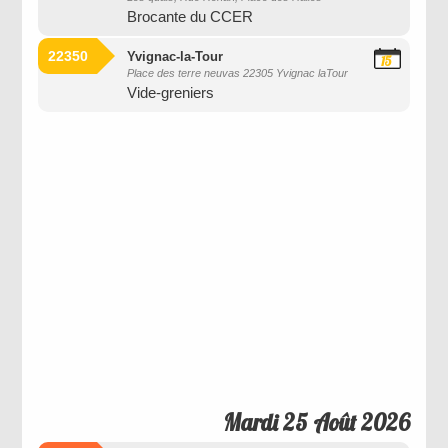
Août
Brocante du CCER
2026
22350
Yvignac-la-Tour
15
Place des terre neuvas 22305 Yvignac laTour
Août
Vide-greniers
2026
Mardi 25 Août 2026