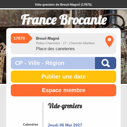
Vide-greniers de Breuil-Magné (17870).
France Brocante
17870
Breuil-Magné
Poitou-Charentes - 17 - Charente-Maritime
Place des caneteries
Publier une date
Espace membre
Vide-greniers
Calendrier
Jeudi 06 Mai 2027