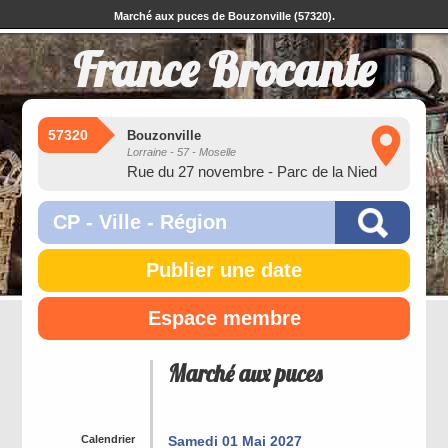
Marché aux puces de Bouzonville (57320).
France Brocante
57320
Bouzonville
Lorraine - 57 - Moselle
Rue du 27 novembre - Parc de la Nied
Publier une date
Espace membre
Marché aux puces
Calendrier
Samedi 01 Mai 2027