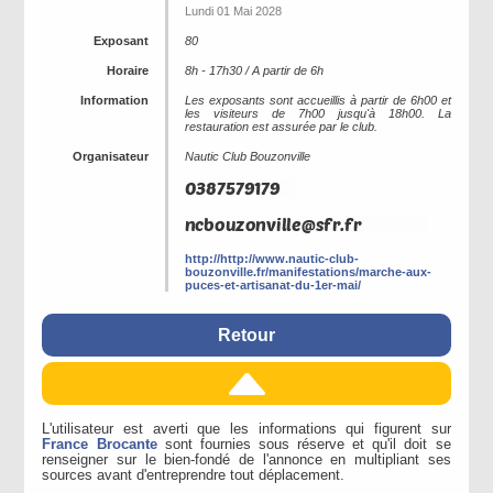
Lundi 01 Mai 2028
Exposant
80
Horaire
8h - 17h30 / A partir de 6h
Information
Les exposants sont accueillis à partir de 6h00 et
les visiteurs de 7h00 jusqu'à 18h00. La
restauration est assurée par le club.
Organisateur
Nautic Club Bouzonville
http://http://www.nautic-club-
bouzonville.fr/manifestations/marche-aux-
puces-et-artisanat-du-1er-mai/
Retour
L'utilisateur est averti que les informations qui figurent sur
France Brocante
sont fournies sous réserve et qu'il doit se
renseigner sur le bien-fondé de l'annonce en multipliant ses
sources avant d'entreprendre tout déplacement.