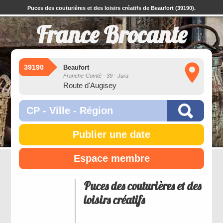
Puces des couturières et des loisirs créatifs de Beaufort (39190).
France Brocante
39190
Beaufort
Franche-Comté - 39 - Jura
Route d'Augisey
Publier une date
Espace membre
Puces des couturières et des
loisirs créatifs