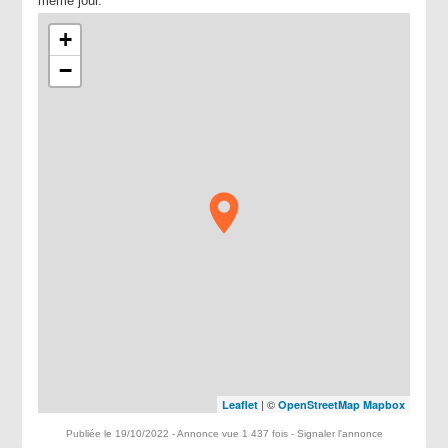
même jour.
+
−
| ©
Leaflet
OpenStreetMap
Mapbox
Publiée le 19/10/2022 - Annonce vue 1 437 fois -
Signaler l'annonce