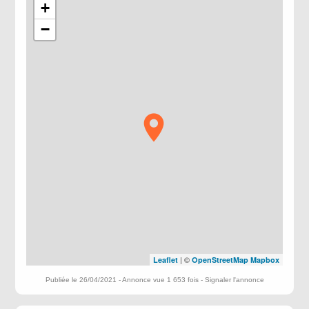
+
−
| ©
Leaflet
OpenStreetMap
Mapbox
Publiée le 26/04/2021 - Annonce vue 1 653 fois -
Signaler l'annonce