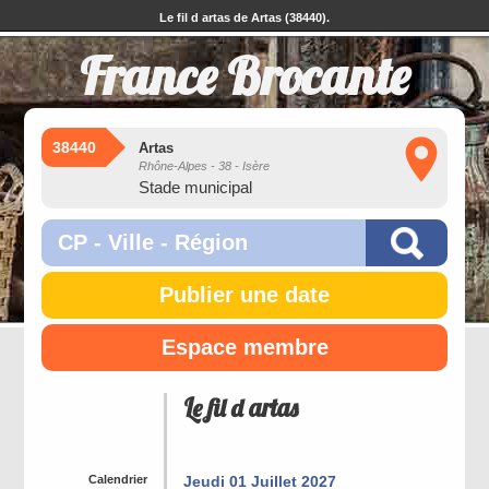
Le fil d artas de Artas (38440).
France Brocante
38440
Artas
Rhône-Alpes - 38 - Isère
Stade municipal
Publier une date
Espace membre
Le fil d artas
Calendrier
Jeudi 01 Juillet 2027