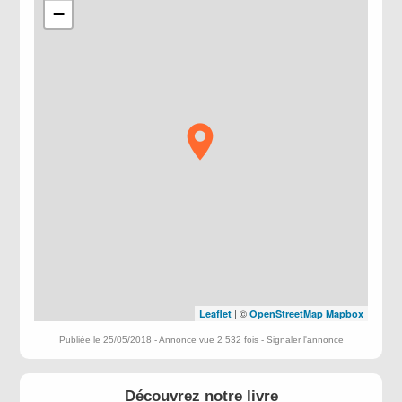
−
| ©
Leaflet
OpenStreetMap
Mapbox
Publiée le 25/05/2018 - Annonce vue 2 532 fois -
Signaler l'annonce
Découvrez notre livre